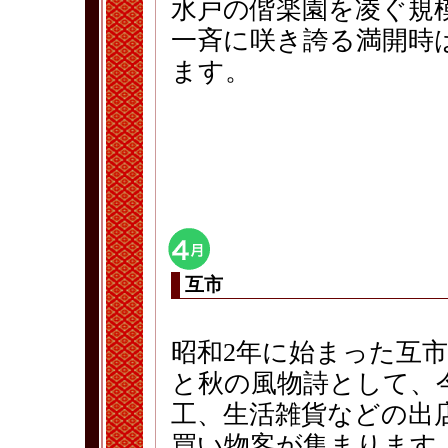
水戸の偕楽園を凌ぐ規
一斉に咲き誇る満開時
ます。
互市
昭和2年に始まった互
と秋の風物詩として、
工、生活雑貨などの出
買い物客が集まります