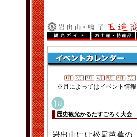
1月
2月
3月
4月
5月
6月
7月
※月によってはイベント情報
歴史観光かるたすごろく大会
岩出山には松尾芭蕉の